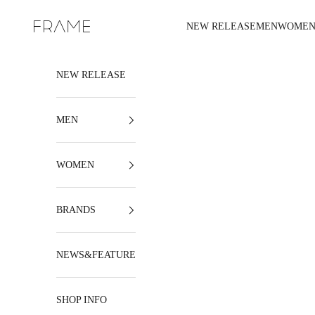
내용으로 건너뛰기
NEW RELEASE
MEN
WOME
FRAME
NEW RELEASE
MEN
WOMEN
BRANDS
NEWS&FEATURE
SHOP INFO