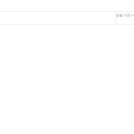
정렬 기준:
INUM
【WOMEN】SEERSUCKER ONE PIECE