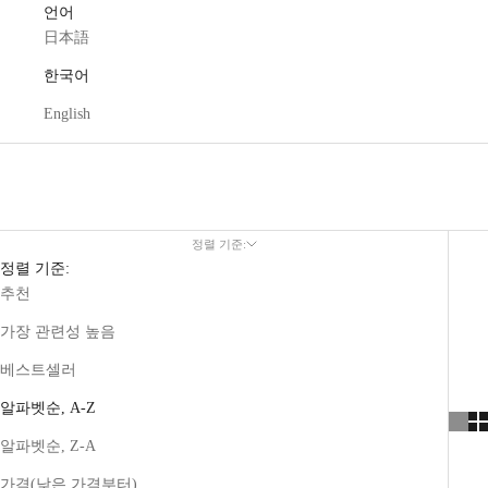
언어
日本語
한국어
English
정렬 기준:
정렬 기준:
추천
가장 관련성 높음
베스트셀러
알파벳순, A-Z
알파벳순, Z-A
가격(낮은 가격부터)