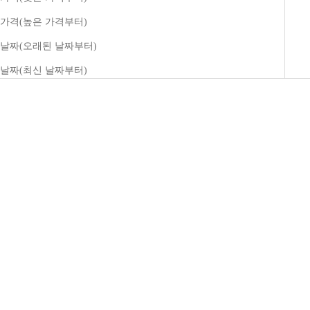
가격(높은 가격부터)
날짜(오래된 날짜부터)
날짜(최신 날짜부터)
장바구니 담기
옵션 선택
Char lotte Knee Socks
Clement Cart Bag
할인 가격
할인 가격
¥33,000
¥36,300