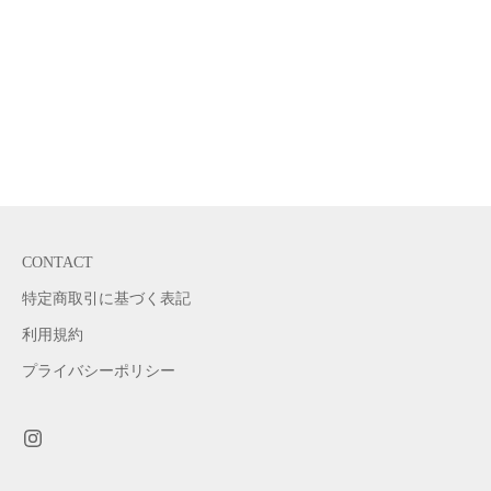
オプションを選択
オプションを選択
THERMAL HALF/S TEE
DOLMAN SLEEVE TEE
セール価格
セール価格
¥14,300
¥12,100
COLOR
COLOR
Black
Black
White
CONTACT
特定商取引に基づく表記
利用規約
プライバシーポリシー