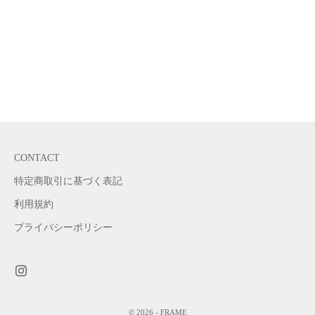
カートに追加
OD ROUND TOTE
OD ROUND TRIP BAG
セール価格
¥25,300
セール価格
¥44,000
COLOR
COLOR
Black
Black
CONTACT
特定商取引に基づく表記
利用規約
プライバシーポリシー
© 2026 - FRAME