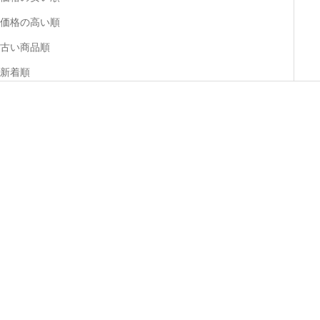
価格の高い順
古い商品順
新着順
カートに追加
オプションを選択
Char lotte Knee Socks
Clement Cart Bag
セール価格
セール価格
¥33,000
¥36,300
COLOR
COLOR
Navy
White