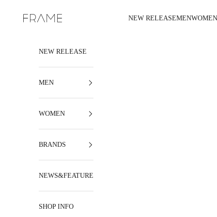
コンテンツへスキップ
NEW RELEASE
MEN
WOME
FRAME
NEW RELEASE
MEN
WOMEN
BRANDS
NEWS&FEATURE
SHOP INFO