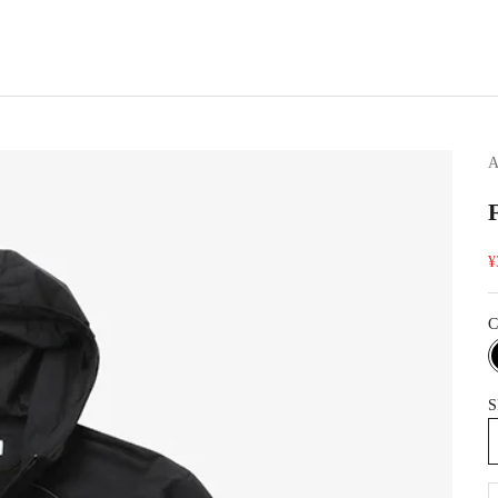
A
¥
C
S