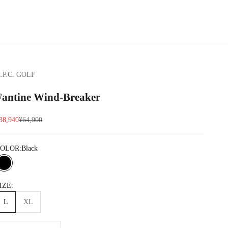
.P.C. GOLF
Fantine Wind-Breaker
セール価格
通常価格
38,940
¥64,900
OLOR:
Black
Black
Lt blue
IZE:
L
XL
数量を減らす
数量を減らす