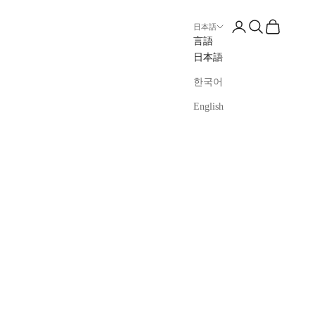
ログイン
検索
カート
日本語
言語
日本語
한국어
English