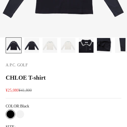
A.P.C. GOLF
CHLOE T-shirt
セール価格
通常価格
¥25,080
¥41,800
COLOR:
Black
Black
White
SIZE: