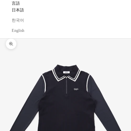
言語
日本語
한국어
English
ズームイン