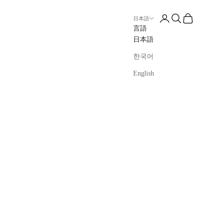
ログイン
検索
カート
日本語
言語
日本語
한국어
English