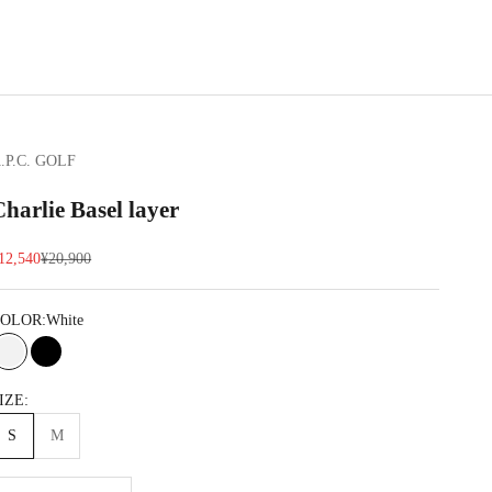
.P.C. GOLF
Charlie Basel layer
セール価格
通常価格
12,540
¥20,900
OLOR:
White
White
Black
IZE:
S
M
数量を減らす
数量を減らす