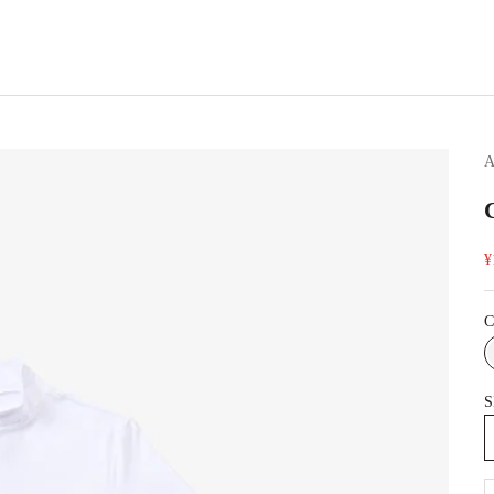
A
¥
C
S