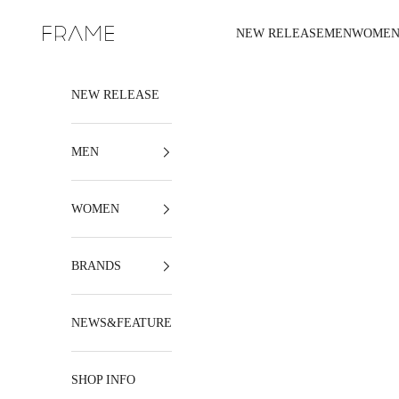
コンテンツへスキップ
NEW RELEASE
MEN
WOME
FRAME
NEW RELEASE
MEN
WOMEN
BRANDS
NEWS&FEATURE
SHOP INFO