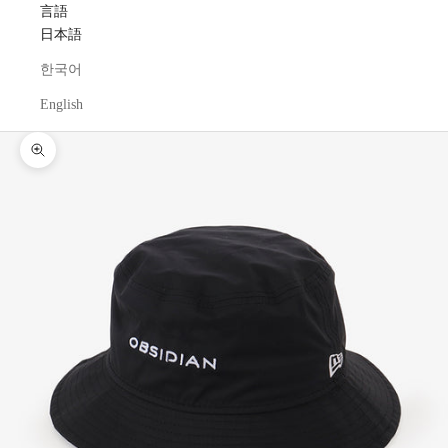
言語
日本語
한국어
English
ズームイン