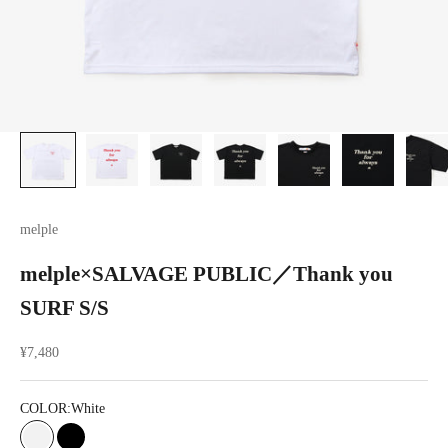
melple
melple×SALVAGE PUBLIC／Thank you
SURF S/S
セール価格
¥7,480
COLOR:
White