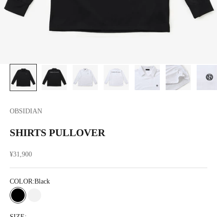
OBSIDIAN
SHIRTS PULLOVER
セール価格
¥31,900
COLOR:
Black
Black
White
SIZE: