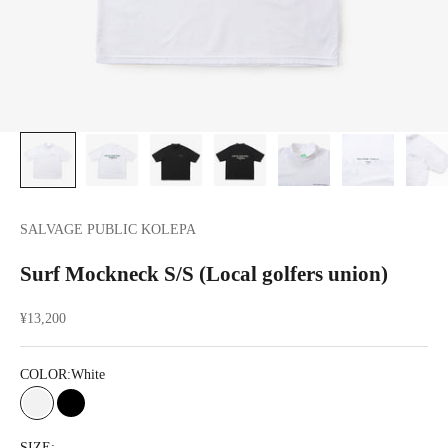
SALVAGE PUBLIC KOLEPA
Surf Mockneck S/S (Local golfers union)
セール価格
¥13,200
COLOR:
White
White
Black
SIZE: